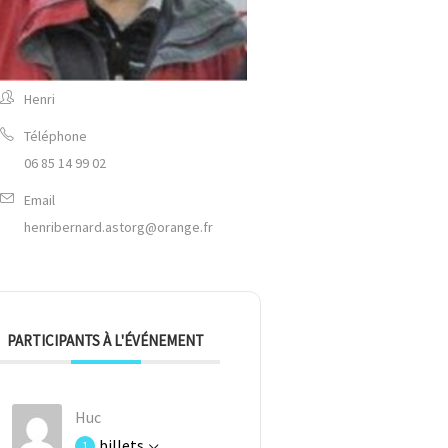
Henri
Téléphone
06 85 14 99 02
Email
henribernard.astorg@orange.fr
PARTICIPANTS À L'ÉVÉNEMENT
Huc
billets
1