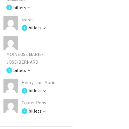
billets
1
izard jl
billets
1
MOINEUSE MARIE-
JOSE/BERNARD
billets
2
Henry jean-Marie
billets
2
Couret Pons
billets
2