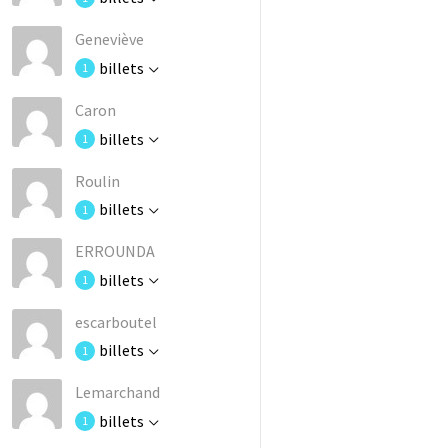
Geneviève
billets
1
Caron
billets
1
Roulin
billets
1
ERROUNDA
billets
1
escarboutel
billets
1
Lemarchand
billets
1