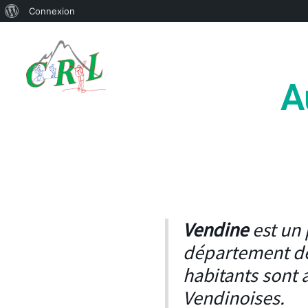
À
Connexion
Aller
propos
au
de
contenu
WordPress
A
Vendine
est un 
département de
habitants sont 
Vendinoises.