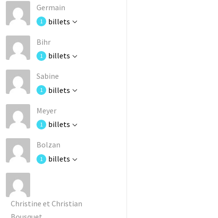
Germain
billets
1
Bihr
billets
1
Sabine
billets
1
Meyer
billets
1
Bolzan
billets
1
Christine et Christian
Bousquet