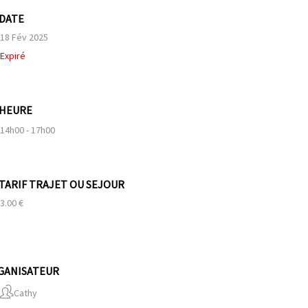
DATE
18 Fév 2025
Expiré
HEURE
14h00 - 17h00
TARIF TRAJET OU SEJOUR
3.00 €
GANISATEUR
Cathy