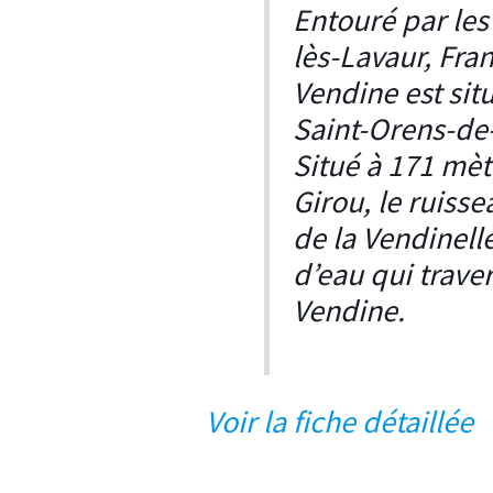
Entouré par le
lès-Lavaur, Fran
Vendine est sit
Saint-Orens-de
Situé à 171 mètr
Girou, le ruiss
de la Vendinell
d’eau qui trav
Vendine.
Voir la fiche détaillé
e