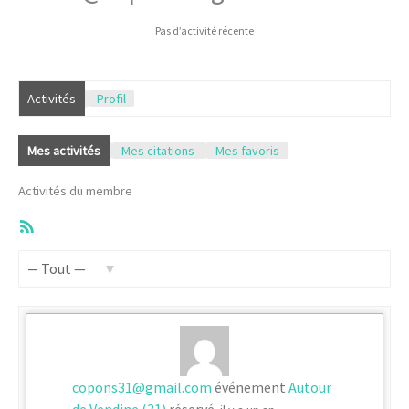
Pas d’activité récente
Activités
Profil
Mes activités
Mes citations
Mes favoris
Activités du membre
Flux
RSS
Afficher
par
activité:
copons31@gmail.com
événement
Autour
de Vendine (31)
réservé.