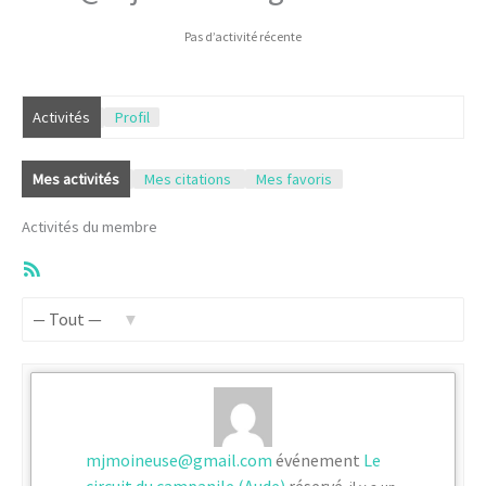
Pas d’activité récente
Activités
Profil
Mes activités
Mes citations
Mes favoris
Activités du membre
Flux
RSS
Afficher
par
activité:
mjmoineuse@gmail.com
événement
Le
circuit du campanile (Aude)
réservé.