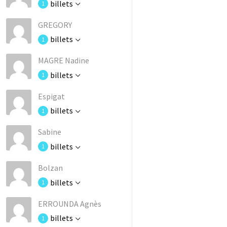
billets
1
GREGORY
billets
1
MAGRE Nadine
billets
1
Espigat
billets
1
Sabine
billets
1
Bolzan
billets
1
ERROUNDA Agnès
billets
1