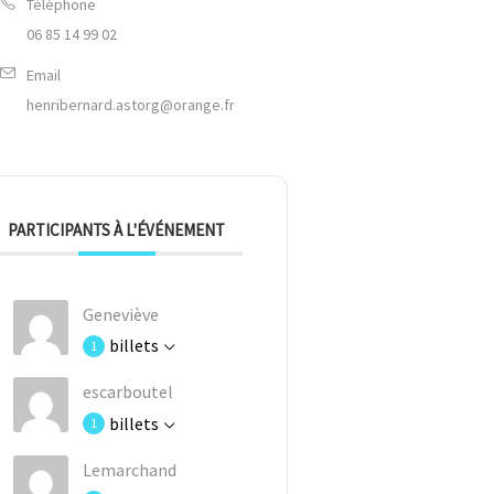
Téléphone
06 85 14 99 02
Email
henribernard.astorg@orange.fr
PARTICIPANTS À L'ÉVÉNEMENT
Geneviève
billets
1
escarboutel
billets
1
Lemarchand