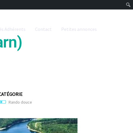
ès Adhérents
Contact
Petites annonces
arn)
CATÉGORIE
Rando douce