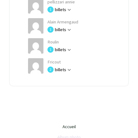
pellizzari annie
billets
1
Alain Armengaud
billets
1
Roulin
billets
1
Fricout
billets
2
Accueil
Album photo