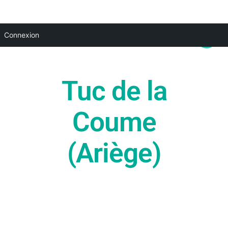
Aller
Main
Connexion
au
Menu
contenu
Tuc de la
Coume
(Ariège)