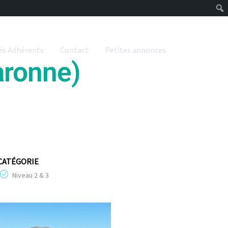
ès Adhérents
Contact
Petites annonces
aronne)
CATÉGORIE
Niveau 2 & 3