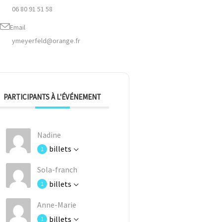
06 80 91 51 58
Email
ymeyerfeld@orange.fr
PARTICIPANTS À L'ÉVÉNEMENT
Nadine
billets
1
Sola-franch
billets
1
Anne-Marie
billets
1