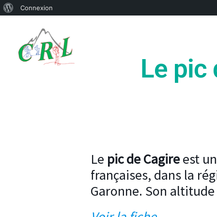
À
Connexion
Aller
propos
au
de
contenu
WordPress
Le pic
Le
pic de Cagire
est u
françaises, dans la r
Garonne. Son altitude 
Voir la fiche