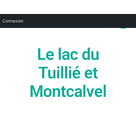
Aller
Main
Connexion
au
Menu
contenu
Le lac du
Tuillié et
Montcalvel