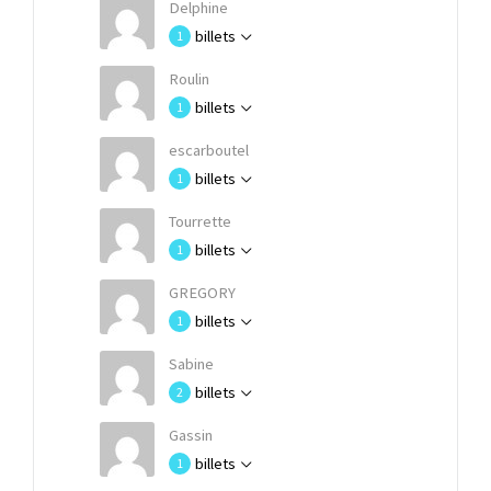
Delphine
billets
1
Roulin
billets
1
escarboutel
billets
1
Tourrette
billets
1
GREGORY
billets
1
Sabine
billets
2
Gassin
billets
1