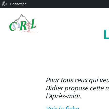
À
Connexion
Aller
propos
au
de
contenu
WordPress
Pour tous ceux qui veu
Didier propose cette 
l’après-midi.
Voir la fiche