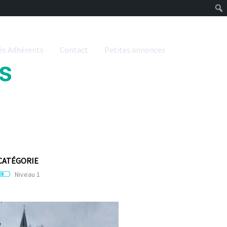
ès Adhérents
Contact
Petites annonces
s
CATÉGORIE
Niveau 1