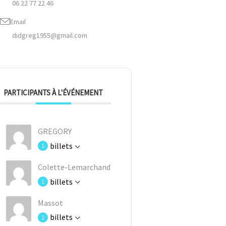
06 22 77 22 46
Email
didgreg1955@gmail.com
PARTICIPANTS À L'ÉVÉNEMENT
GREGORY
billets
1
Colette-Lemarchand
billets
1
Massot
billets
1