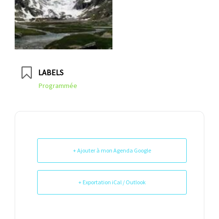
LABELS
Programmée
+ Ajouter à mon Agenda Google
+ Exportation iCal / Outlook