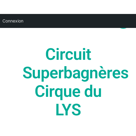
Aller
Main
Connexion
au
Menu
contenu
Circuit
Superbagnères
Cirque du
LYS