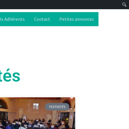
ès Adhérents
Contact
Petites annonces
tés
FESTIVITÉS