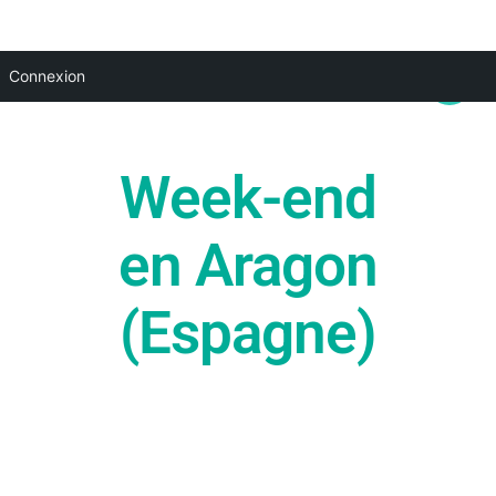
Aller
Main
Connexion
au
Menu
contenu
Week-end
en Aragon
(Espagne)