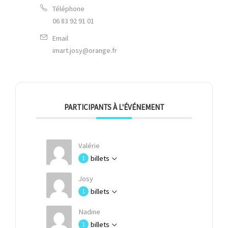
Téléphone
06 83 92 91 01
Email
imart.josy@orange.fr
PARTICIPANTS À L'ÉVÉNEMENT
Valérie
billets
1
Josy
billets
1
Nadine
billets
1