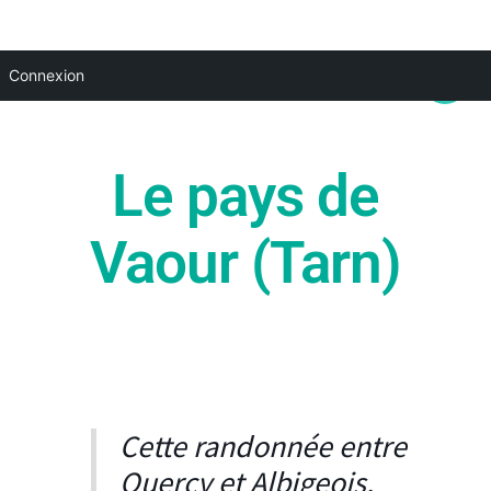
Aller
Main
Connexion
au
Menu
contenu
Le pays de
Vaour (Tarn)
Cette randonnée entre
Quercy et Albigeois,