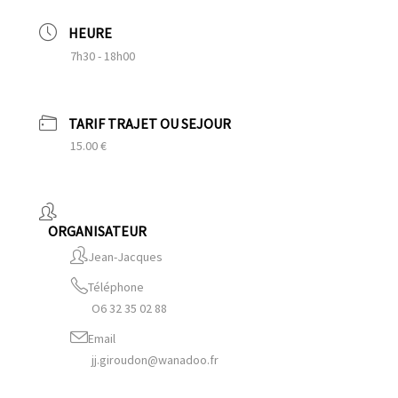
HEURE
7h30 - 18h00
TARIF TRAJET OU SEJOUR
15.00 €
ORGANISATEUR
Jean-Jacques
Téléphone
O6 32 35 02 88
Email
jj.giroudon@wanadoo.fr