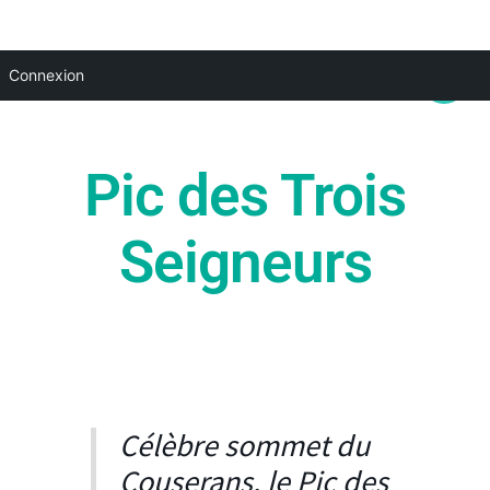
Aller
Main
Connexion
au
Menu
contenu
Pic des Trois
Seigneurs
Célèbre sommet du
Couserans, le Pic des