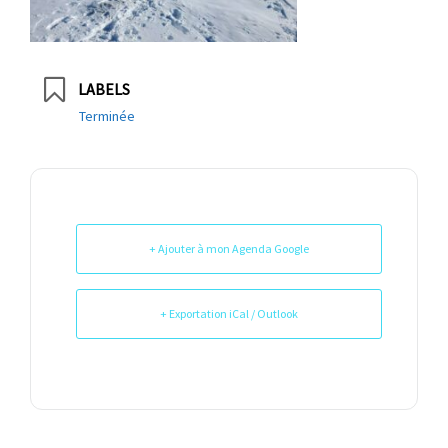
LABELS
Terminée
+ Ajouter à mon Agenda Google
+ Exportation iCal / Outlook