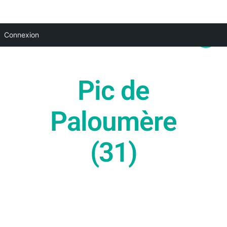
Aller
Main
Connexion
au
Menu
contenu
Pic de
Paloumère
(31)