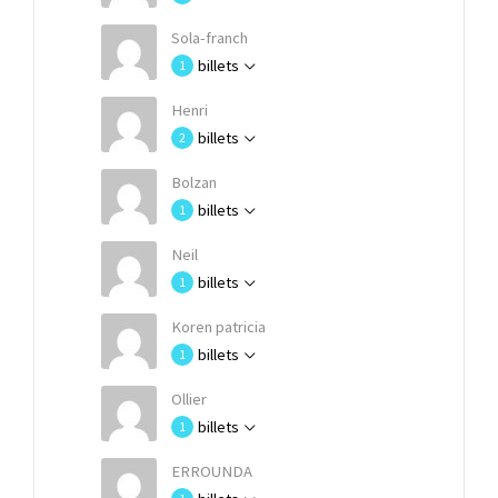
Sola-franch
billets
1
Henri
billets
2
Bolzan
billets
1
Neil
billets
1
Koren patricia
billets
1
Ollier
billets
1
ERROUNDA