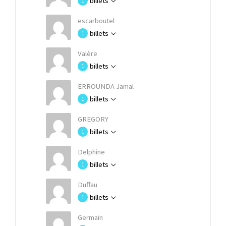
billets
1
escarboutel
billets
1
Valère
billets
1
ERROUNDA Jamal
billets
1
GREGORY
billets
1
Delphine
billets
1
Duffau
billets
1
Germain