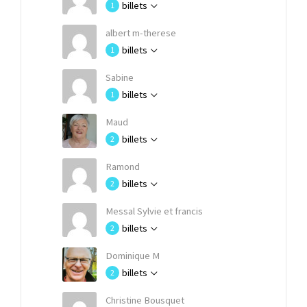
billets
1
albert m-therese
billets
1
Sabine
billets
1
Maud
billets
2
Ramond
billets
2
Messal Sylvie et francis
billets
2
Dominique M
billets
2
Christine Bousquet