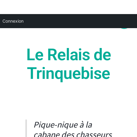
Aller
Main
Connexion
au
Menu
contenu
Le Relais de
Trinquebise
Pique-nique à la
cabane des chasseurs