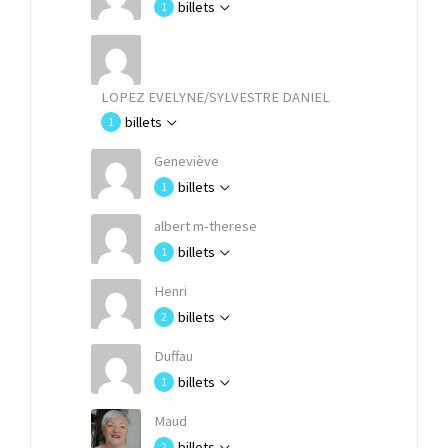
billets
1
LOPEZ EVELYNE/SYLVESTRE DANIEL
billets
1
Geneviève
billets
1
albert m-therese
billets
1
Henri
billets
2
Duffau
billets
1
Maud
billets
2