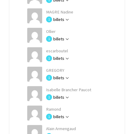
billets
MAGRE Nadine
billets
1
Ollier
billets
1
escarboutel
billets
1
GREGORY
billets
1
Isabelle Brancher Paucot
billets
1
Ramond
billets
1
Alain Armengaud