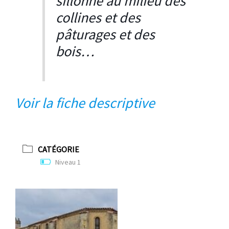
sillonne au milieu des
collines et des
pâturages et des
bois…
V
oir la fiche descriptive
CATÉGORIE
Niveau 1