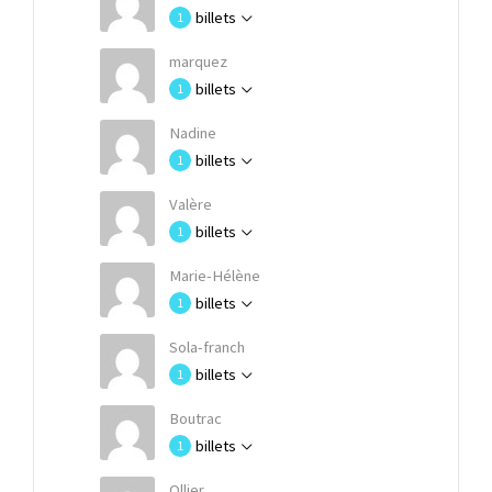
billets
1
marquez
billets
1
Nadine
billets
1
Valère
billets
1
Marie-Hélène
billets
1
Sola-franch
billets
1
Boutrac
billets
1
Ollier