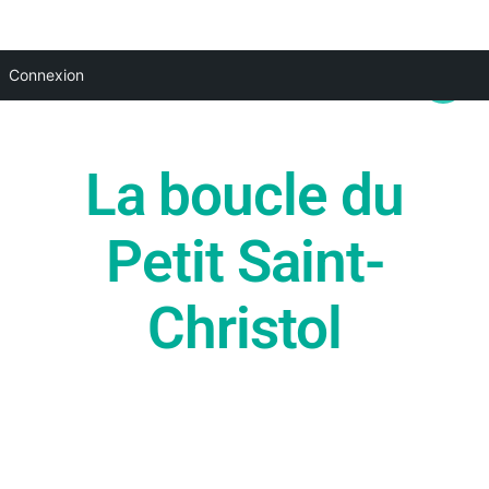
Aller
Main
Connexion
au
Menu
contenu
La boucle du
Petit Saint-
Christol