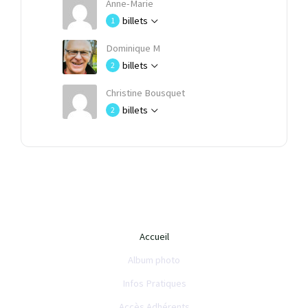
Anne-Marie
billets
1
Dominique M
billets
2
Christine Bousquet
billets
2
Accueil
Album photo
Infos Pratiques
Accès Adhérents