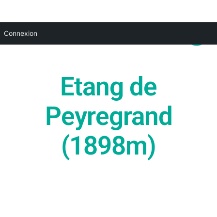
Aller
Main
Connexion
au
Menu
contenu
Etang de
Peyregrand
(1898m)