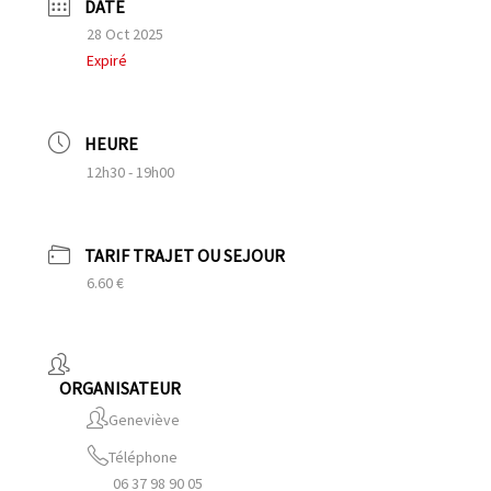
DATE
28 Oct 2025
Expiré
HEURE
12h30 - 19h00
TARIF TRAJET OU SEJOUR
6.60 €
ORGANISATEUR
Geneviève
Téléphone
06 37 98 90 05