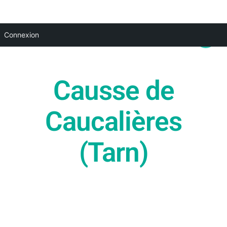
Aller
Main
Connexion
au
Menu
contenu
Causse de
Caucalières
(Tarn)