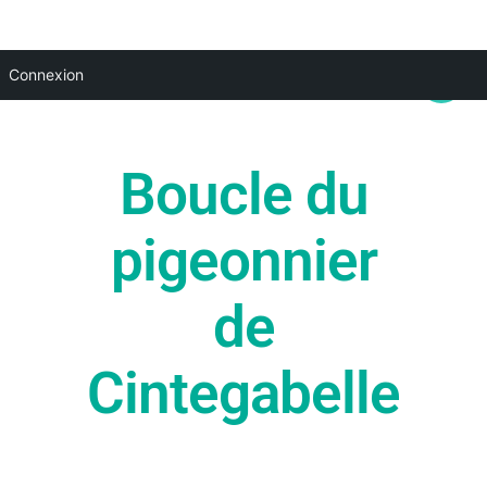
Aller
Main
Connexion
au
Menu
contenu
Boucle du
pigeonnier
de
Cintegabelle