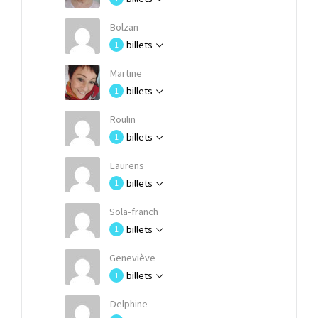
Bolzan
billets
1
Martine
billets
1
Roulin
billets
1
Laurens
billets
1
Sola-franch
billets
1
Geneviève
billets
1
Delphine