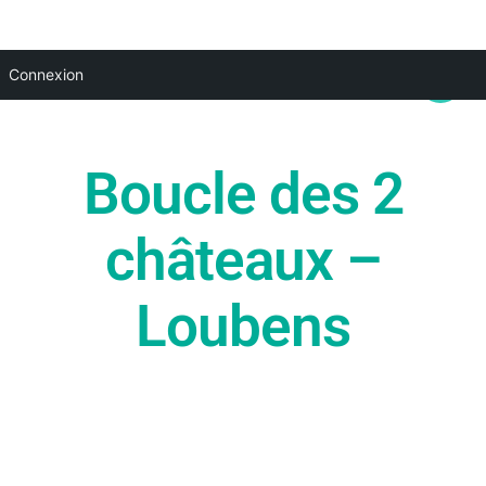
Aller
Main
Connexion
au
Menu
contenu
Boucle des 2
châteaux –
Loubens