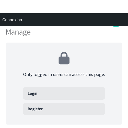
Aller
Main
Connexion
au
Menu
Manage
contenu
Only logged in users can access this page.
Login
Register